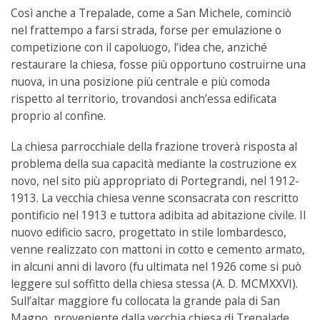
Così anche a Trepalade, come a San Michele, cominciò
nel frattempo a farsi strada, forse per emulazione o
competizione con il capoluogo, l’idea che, anziché
restaurare la chiesa, fosse più opportuno costruirne una
nuova, in una posizione più centrale e più comoda
rispetto al territorio, trovandosi anch’essa edificata
proprio al confine.
La chiesa parrocchiale della frazione troverà risposta al
problema della sua capacità mediante la costruzione ex
novo, nel sito più appropriato di Portegrandi, nel 1912-
1913. La vecchia chiesa venne sconsacrata con rescritto
pontificio nel 1913 e tuttora adibita ad abitazione civile. Il
nuovo edificio sacro, progettato in stile lombardesco,
venne realizzato con mattoni in cotto e cemento armato,
in alcuni anni di lavoro (fu ultimata nel 1926 come si può
leggere sul soffitto della chiesa stessa (A. D. MCMXXVI).
Sull’altar maggiore fu collocata la grande pala di San
Magno, proveniente dalla vecchia chiesa di Trepalade..