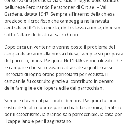
conserva una preziosa Via Crucis in legno dello scultore
bellunese Ferdinando Perathoner di Ortisei – Val
Gardena, datata 1947. Sempre all’interno della chiesa
prezioso è il crocifisso che campeggia nella navata
centrale ed il Cristo morto, dello stesso autore, deposto
sotto l’altare dedicato al Sacro Cuore.
Dopo circa un ventennio venne posto il problema del
campanile accanto alla nuova chiesa, sempre su proposta
del parroco, mons. Pasquini. Nel 1946 venne rilevato che
le campane che si trovavano attaccate a quattro assi
incrociati di legno erano pericolanti per vetustà. Il
campanile fu costruito grazie al contributo in denaro
delle famiglie e dell’opera edile dei parrocchiani.
Sempre durante il parrocato di mons. Pasquini furono
costruite le altre opere parrocchiali: la canonica, l’edificio
per il catechismo, la grande sala parrocchiale, la casa per
il cappellano e per il sagrestano.