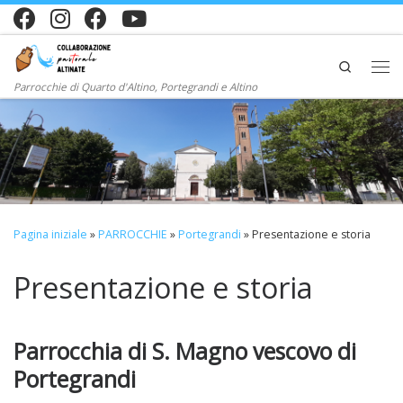
Passa al contenuto
Search
Me
Parrocchie di Quarto d'Altino, Portegrandi e Altino
Pagina iniziale
»
PARROCCHIE
»
Portegrandi
»
Presentazione e storia
Presentazione e storia
Parrocchia di S. Magno vescovo di
Portegrandi