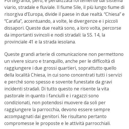
Portegrandi, però, è penalizzata fortemente dal sistema
viario, stradale e fluviale. Il fiume Sile, il più lungo fiume di
risorgiva d’Europa, divide il paese in due realtà. “Chiesa” e
“Carafia”, accentuando, a volte, le divergenze e i piccoli
dissapori. Queste due realtà sono, a loro volta, percorse
da importanti svincoli e nodi stradali: la SS. 14, la
provinciale 41 e la strada iesolana.
Queste grandi arterie di comunicazione non permettono
un vivere sicuro e tranquillo, anche per le difficoltà di
raggiungere i due grossi quartieri, soprattutto quello
della località Chiesa, in cui sono concentrati tutti i servizi
e perché sono spesso e sovente funestate da gravi
incidenti stradali. Di tutto questo ne risente la vita
pastorale in quanto i fanciulli e i ragazzi sono
condizionati, non potendosi muovere da soli per
raggiungere la parrocchia, devono essere sempre
accompagnati dai genitori. Ne risultano pertanto
compromesse le proposte e le attività parrocchiali.