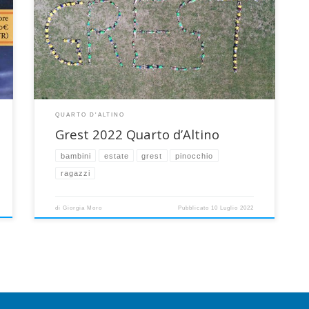
di Quarto d’Altino da lunedì 20 giugno a venerdì 8 luglio:
le prime due settimane dedicate ai bambini delle
elementari e l’ultima ai ragazzi delle medie, tra giochi,
uscite, laboratori e sorprese. Bella e viva
partecipazione da parte dei partecipanti, […]
QUARTO D'ALTINO
Grest 2022 Quarto d’Altino
bambini
estate
grest
pinocchio
ragazzi
di
Giorgia Moro
Pubblicato
10 Luglio 2022