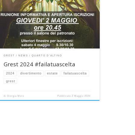
Pronti per la nuova strabiliante avventura estiva del
Grest a Quarto d’Altino? Da lunedì 17 a venerdì 28
giugno porte aperte al divertimento! TEMA 2024
(liberamente tratto dal sito oragiovane) Scegliere tra A e
B, addirittura non-scegliere… Ogni giorno ci troviamo in
una giungla di possibilità! Siamo liberi, vero, ma […]
GREST
NEWS
QUARTO D'ALTINO
Grest 2024 #failatuascelta
2024
divertimento
estate
failatuascelta
grest
di
Giorgia Moro
Pubblicato
2 Maggio 2024