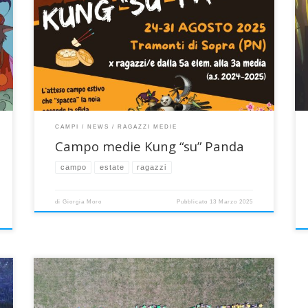
Si terrà anche quest’anno a Tramonti di Sopra (PN) nei
giorni 24-31 agosto l’atteso campo medie dalla 5a
elementare alla 3a media (anno scolastico 2024-2025),
con una grande, pazza equipe! Torneremo in Friuli
presso le fresche a apprezzate Pozze Smeraldine, méta
di tuffi e relax, nella stessa grande casa che […]
CAMPI
NEWS
RAGAZZI MEDIE
Campo medie Kung “su” Panda
campo
estate
ragazzi
di
Giorgia Moro
Pubblicato
13 Marzo 2025
Il tema “Pinocchio” ha fatto da filo conduttore al Grest
a