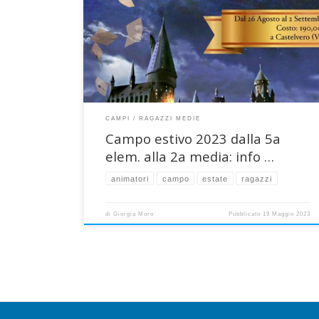
5a elementare alla 2a media (a.s. 2022-2023)
QUANDO Da sabato 26 agosto a sabato 2 settembre
2023 DOVE Castelvero di Vestenanova (VR) – Casa di
caccia “Giglio della Lessinia” conosciuta dai giovani
altinati per […]
CAMPI
RAGAZZI MEDIE
Campo estivo 2023 dalla 5a
elem. alla 2a media: info …
animatori
campo
estate
ragazzi
di
Giorgia Moro
Pubblicato
19 Maggio 2023