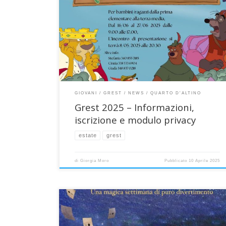
animatori, che si stanno preparando con
determinazione, porteranno bambini e ragazzi dentro
la nuova, grande avventura estiva tanto attesa e
desiderata del Grest 2025! Porte aperte a bambini e
ragazzi dalla 1a elementare alla 3a media. GIORNI Il
grest 2025 si terrà nei […]
GIOVANI
GREST
NEWS
QUARTO D'ALTINO
Grest 2025 – Informazioni,
iscrizione e modulo privacy
estate
grest
di
Giorgia Moro
Pubblicato
10 Aprile 2025
MAGICAMPO
Nell’estate 2023 è pronta una
magica settimana di puro divertimento per ragazzi dall