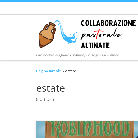
Passa al contenuto
Parrocchie di Quarto d'Altino, Portegrandi e Altino
Pagina iniziale
»
estate
estate
5 articoli
Hai detto Grest?!? Robin Hood e tanti entusiasti