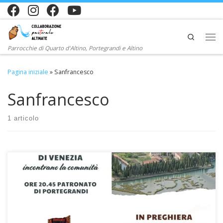
Passa al contenuto
Search
Me
Parrocchie di Quarto d'Altino, Portegrandi e Altino
Pagina iniziale
»
Sanfrancesco
Sanfrancesco
1 articolo
Mercoledì 6 marzo doppio appuntamento di spiritualità
francescana con i frati dell’isola di S. Francesco del Deserto di
Venezia, un bellissimo regalo per la nostra Collaborazione nel
tempo quaresimale! A Portegrandi ore 20.45 in patronato Incontro