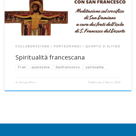
e testimonianza con la comunità A Quarto d’Altino ore 20.30 in
patronato In preghiera […]
COLLABORAZIONE
PORTEGRANDI
QUARTO D'ALTINO
Spiritualità francescana
Frati
quaresima
Sanfrancesco
spiritualita
di
Giorgia Moro
Pubblicato
2 Marzo 2024