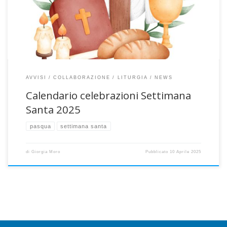
PALME S. Messa prefestiva S. Messa nel giorno Per tutta la settimana
a QUARTO D’ALTINO ore 06:30 Lodi 14 aprile […]
AVVISI
COLLABORAZIONE
LITURGIA
NEWS
Calendario celebrazioni Settimana
Santa 2025
pasqua
settimana santa
di
Giorgia Moro
Pubblicato
10 Aprile 2025