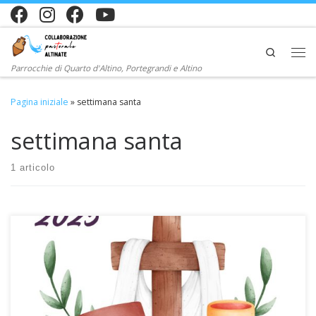
Passa al contenuto
Search
Me
Parrocchie di Quarto d'Altino, Portegrandi e Altino
Pagina iniziale
»
settimana santa
settimana santa
1 articolo
Il calendario delle celebrazioni della Settimana Santa 2025, la
settimana più importante per i cristiani. Per spalancare le porte del
cuore a Gesù Cristo, nostra speranza! 13 aprile DOMENICA DELLE