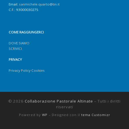
Email:
sanmichele.quarto@tin.it
C.F.: 93000030275
COME RAGGIUNGERCI
DOVE SIAMO
SCRIVICI
PRIVACY
Privacy Policy Cookies
© 2026
Collaborazione Pastorale Altinate
– Tutti i diritti
riservati
Powered by
WP
– Designed con il
tema Customizr