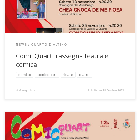
conosciute: 04/11 — BUSE E BALE DITE IN TRIBUNALE Compagnia […]
NEWS
QUARTO D'ALTINO
ComicQuart, rassegna teatrale
comica
comico
comicquart
risate
teatro
di
Giorgia Moro
Pubblicato
18 Ottobre 2023