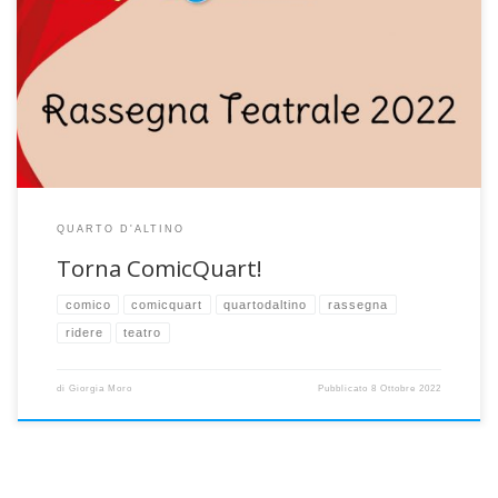
Torna l’unica, fantastica, inimitabile rassegna teatrale ComicQuart!!!
E’ tempo di ridere a crepapelle, trascorrere tutti i sabato sera di
novembre in compagnia e in allegria con tante storie sul palco e
brave compagnie Correte a prendere i biglietti, vi aspettiamo a
teatro!
QUARTO D'ALTINO
Torna ComicQuart!
comico
comicquart
quartodaltino
rassegna
ridere
teatro
di
Giorgia Moro
Pubblicato
8 Ottobre 2022