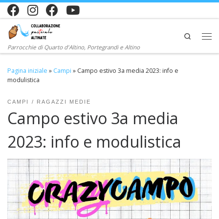
Passa al contenuto
Search
Me
Parrocchie di Quarto d'Altino, Portegrandi e Altino
Pagina iniziale
»
Campi
»
Campo estivo 3a media 2023: info e
modulistica
CAMPI
RAGAZZI MEDIE
Campo estivo 3a media
2023: info e modulistica