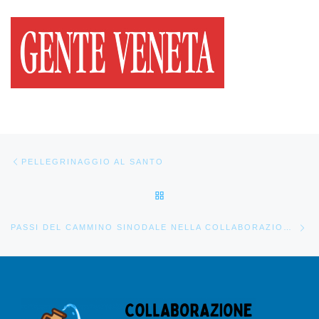
Navigazione articoli
Articolo precedente
PELLEGRINAGGIO AL SANTO
RITORNA ALLA LISTA DEGLI 
Ar
PASSI DEL CAMMINO SINODALE NELLA COLLABORAZIONE PASTORALE ALTINATE