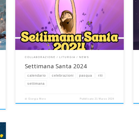
I riti, le celebrazioni e gli orari delle confessioni della
Settimana Santa, la settimana più bella e importante
per la vita dei cristiani! Ecco il calendario completo. 24
marzo DOMENICA DELLE PALME S. Messa prefestiva S.
Messa nel giorno Per tutta la settimana a QUARTO
]
D’ALTINO ore 06:30 Lodi e […]
COLLABORAZIONE
LITURGIA
NEWS
Settimana Santa 2024
calendario
celebrazioni
pasqua
riti
settimana
di
Giorgia Moro
Pubblicato
21 Marzo 2024