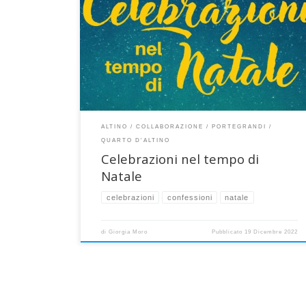
Santo Natale, ecco l’elenco di tutte le celebrazioni del
tempo di Natale nelle nostre tre parrocchie per
accogliere l’Emmanuele, il Dio-con-noi. Un sincero e
caloroso augurio di serenità e armonia nei cuori di
ciascuno, buon Natale! CONFESSIONI DI NATALE
Mercoledì 21 dicembre […]
ALTINO
COLLABORAZIONE
PORTEGRANDI
QUARTO D'ALTINO
Celebrazioni nel tempo di
Natale
celebrazioni
confessioni
natale
di
Giorgia Moro
Pubblicato
19 Dicembre 2022