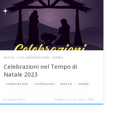
Tutte gli orari delle confessioni e delle celebrazioni
nelle comunità della nostra collaborazione pastorale
nel Tempo di Natale fino all’Epifania. A voi e alle vostre
famiglie i nostri più luminosi auguri di buon Natale!
NOVENA DI NATALE Da lunedì 18 a venerdì 22 durante la
S. messa delle 18.30 CONFESSIONI […]
AVVISI
COLLABORAZIONE
NEWS
Celebrazioni nel Tempo di
Natale 2023
celebrazioni
confessioni
messe
natale
di
Giorgia Moro
Pubblicato
17 Dicembre 2023