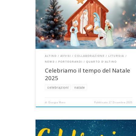
Ecco il calendario con tutti gli orari delle celebrazioni
nelle nostre tre parrocchie di Quarto d’Altino,
Portegrandi e Altino, per celebrare con gioia e vivere
nella fede il tempo del Natale! Puoi scaricarlo qui:
download calendario tempo Natale 2025 Mercoledì 24
dicembre – VIGILIA DI NATALE Giovedì 25 dicembre – […
ALTINO
AVVISI
COLLABORAZIONE
LITURGIA
NEWS
PORTEGRANDI
QUARTO D'ALTINO
Celebriamo il tempo del Natale
2025
celebrazioni
natale
di
Giorgia Moro
Pubblicato
17 Dicembre 2025
La nostra Collaborazione si prepara a celebrare il