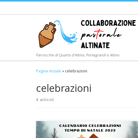
Passa al contenuto
Parrocchie di Quarto d'Altino, Portegrandi e Altino
Pagina iniziale
»
celebrazioni
celebrazioni
4 articoli