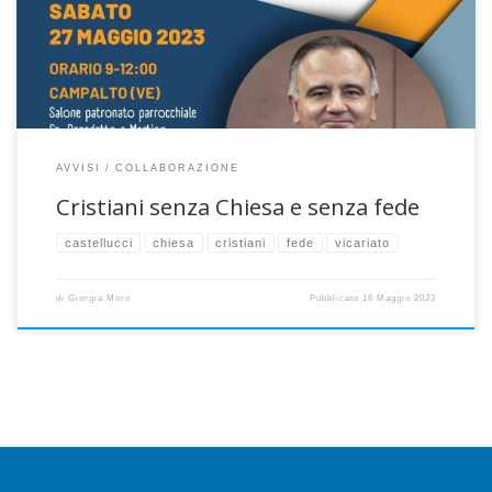
Comitato Nazionale per il Sinodo della Chiesa italiana. La frase
provocatoria […]
AVVISI
COLLABORAZIONE
Cristiani senza Chiesa e senza fede
castellucci
chiesa
cristiani
fede
vicariato
di
Giorgia Moro
Pubblicato
16 Maggio 2023