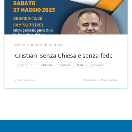
Comitato Nazionale per il Sinodo della Chiesa italiana. La frase
provocatoria […]
AVVISI
COLLABORAZIONE
Cristiani senza Chiesa e senza fede
castellucci
chiesa
cristiani
fede
vicariato
di
Giorgia Moro
Pubblicato
16 Maggio 2023