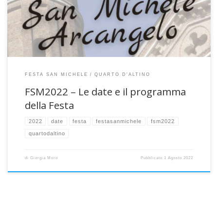
adoperando per la preparazione di questa nostra festa, occasione
di ritrovo, allegria e condivisione per il […]
FESTA SAN MICHELE
QUARTO D'ALTINO
FSM2022 – Le date e il programma
della Festa
2022
date
festa
festasanmichele
fsm2022
quartodaltino
di
Giorgia Moro
Pubblicato
1 Agosto 2022