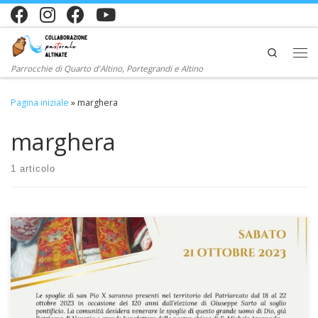
Passa al contenuto
Search
Me
Parrocchie di Quarto d'Altino, Portegrandi e Altino
Pagina iniziale
»
marghera
marghera
1 articolo
Pellegrinaggio a Marghera sabato 21 ottobre per venerare le
spoglie di S. Pio X Le spoglie di san Pio X saranno presenti nel
territorio del Patriarcato dal 18 al 22 ottobre 2023 in occasione dei