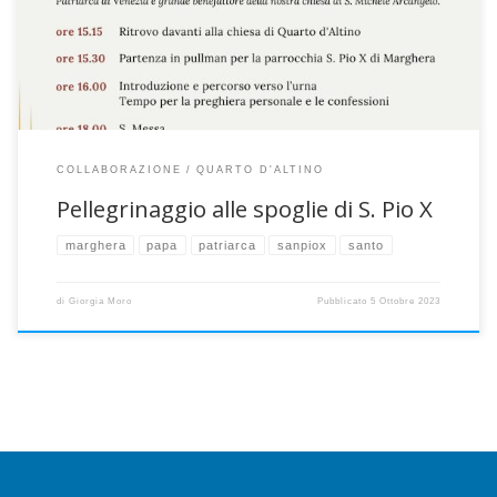
120 anni dall’elezione di Giuseppe Sarto al soglio pontificio. La
comunità desidera venerare le spoglie […]
COLLABORAZIONE
QUARTO D'ALTINO
Pellegrinaggio alle spoglie di S. Pio X
marghera
papa
patriarca
sanpiox
santo
di
Giorgia Moro
Pubblicato
5 Ottobre 2023