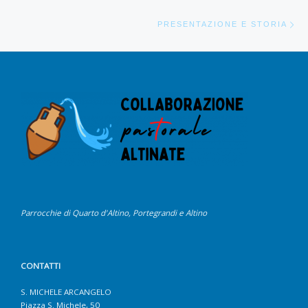
Ar
PRESENTAZIONE E STORIA
Parrocchie di Quarto d'Altino, Portegrandi e Altino
CONTATTI
S. MICHELE ARCANGELO
Piazza S. Michele, 50