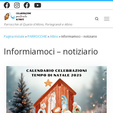
Passa al contenuto
Search
Me
Parrocchie di Quarto d'Altino, Portegrandi e Altino
Pagina iniziale
»
PARROCCHIE
»
Altino
»
Informiamoci – notiziario
Informiamoci – notiziario