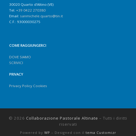
30020 Quarto d’Altino (VE)
Tel.
+39 0422 270380
Email:
sanmichele.quarto@tin.it
C.F.: 93000030275
COME RAGGIUNGERCI
DOVE SIAMO
SCRIVICI
PRIVACY
Privacy Policy Cookies
© 2026
Collaborazione Pastorale Altinate
– Tutti i diritti
riservati
Powered by
WP
– Designed con il
tema Customizr