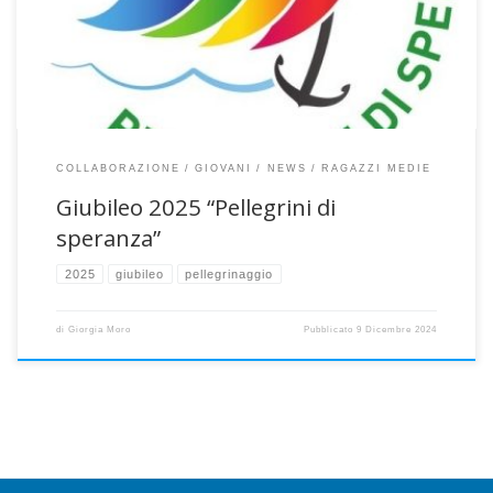
un po’ di più su questo grande e lungo evento con il testo che ha
preparato il nostro parroco don Gianpiero. Significato […]
COLLABORAZIONE
GIOVANI
NEWS
RAGAZZI MEDIE
Giubileo 2025 “Pellegrini di
speranza”
2025
giubileo
pellegrinaggio
di
Giorgia Moro
Pubblicato
9 Dicembre 2024